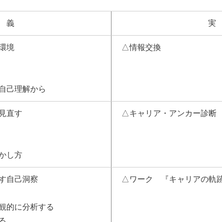
 義
実
環境
△情報交換
自己理解から
見直す
△キャリア・アンカー診断
かし方
す自己洞察
△ワーク 『キャリアの軌
観的に分析する
る