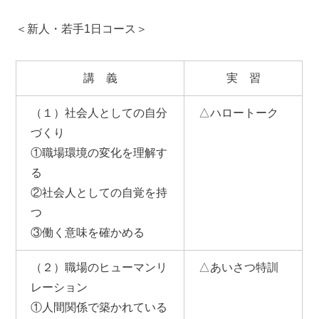
＜新人・若手1日コース＞
講 義
実 習
（１）社会人としての自分
△ハロートーク
づくり
①職場環境の変化を理解す
る
②社会人としての自覚を持
つ
③働く意味を確かめる
（２）職場のヒューマンリ
△あいさつ特訓
レーション
①人間関係で築かれている