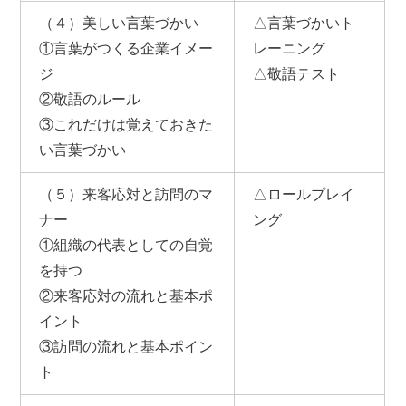
（４）美しい言葉づかい
△言葉づかいト
①言葉がつくる企業イメー
レーニング
ジ
△敬語テスト
②敬語のルール
③これだけは覚えておきた
い言葉づかい
（５）来客応対と訪問のマ
△ロールプレイ
ナー
ング
①組織の代表としての自覚
を持つ
②来客応対の流れと基本ポ
イント
③訪問の流れと基本ポイン
ト