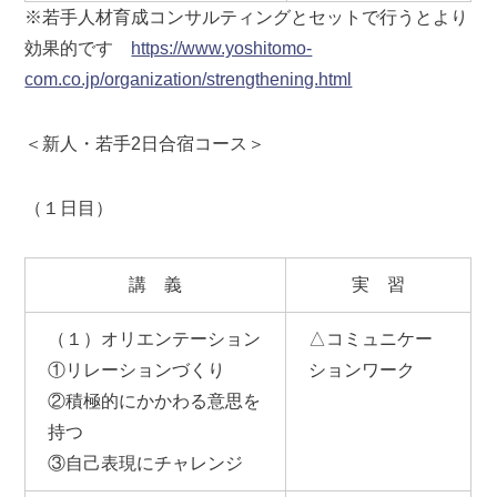
※若手人材育成コンサルティングとセットで行うとより
効果的です
https://www.yoshitomo-
com.co.jp/organization/strengthening.html
＜新人・若手2日合宿コース＞
（１日目）
講 義
実 習
（１）オリエンテーション
△コミュニケー
①リレーションづくり
ションワーク
②積極的にかかわる意思を
持つ
③自己表現にチャレンジ